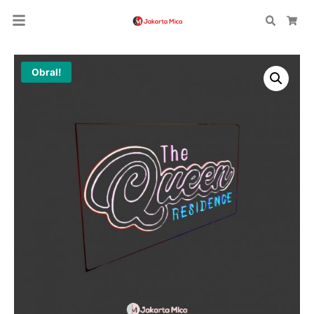
Search
Car
Obral!