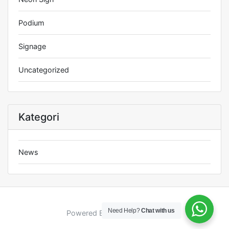
Podium
Signage
Uncategorized
Kategori
News
Need Help?
Chat with us
Powered By: Jhana Creative