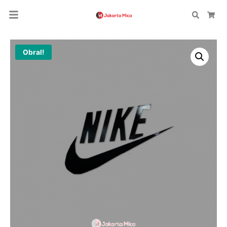
Search
Car
Obral!