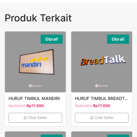
Produk Terkait
Obral!
Obral!
HURUF TIMBUL MANDIRI
HURUF TIMBUL BREADTALK
Rp
25.000
Rp
17.000
Rp
25.000
Rp
17.000
Chat Seller
Chat Seller