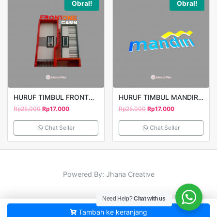
Obral!
Obral!
HURUF TIMBUL FRONTONE
HURUF TIMBUL MANDIRI 3
Rp
25.000
Rp
17.000
Rp
25.000
Rp
17.000
Chat Seller
Chat Seller
Powered By: Jhana Creative
Need Help?
Chat with us
Tambah ke keranjang