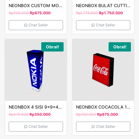
NEONBOX CUSTOM MOTIF 40X40CM CUTTING STICKER 1 SISI
NEONBOX BULAT CUTTING STICKER 1 SISI 80 NGOCOK ES KOPI
Rp
700.000
Rp
675.000
Rp
1.775.000
Rp
1.750.000
Chat Seller
Chat Seller
Obral!
Obral!
NEONBOX 4 SISI 9x9x40cm TIMBUL STAND NOKIA 2
NEONBOX COCACOLA 1 SISI 40X40CM
Rp
375.000
Rp
350.000
Rp
700.000
Rp
675.000
Chat Seller
Chat Seller