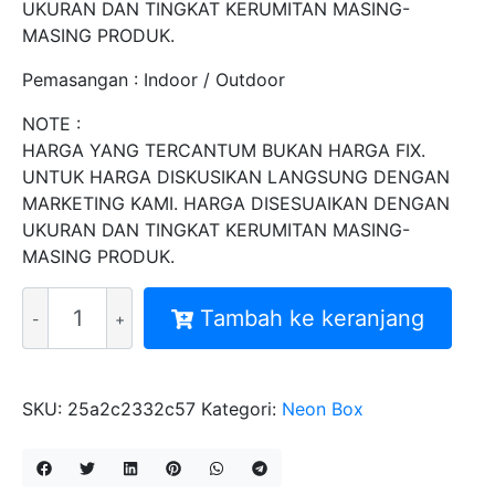
UKURAN DAN TINGKAT KERUMITAN MASING-
MASING PRODUK.
Pemasangan : Indoor / Outdoor
NOTE :
HARGA YANG TERCANTUM BUKAN HARGA FIX.
UNTUK HARGA DISKUSIKAN LANGSUNG DENGAN
MARKETING KAMI. HARGA DISESUAIKAN DENGAN
UKURAN DAN TINGKAT KERUMITAN MASING-
MASING PRODUK.
Kuantitas
Tambah ke keranjang
NEONBOX
BULAT
1
SISI
SKU:
25a2c2332c57
Kategori:
Neon Box
D40
CUTTING
STICKER