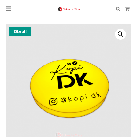
Search
Car
Obral!