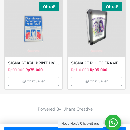
Obral!
Obral!
SIGNAGE KRL PRINT UV 20X30CM
SIGNAGE PHOTOFRAME LED PRINT UV
Rp
90.000
Rp
75.000
Rp
110.000
Rp
95.000
Chat Seller
Chat Seller
Powered By: Jhana Creative
Need Help?
Chat with us