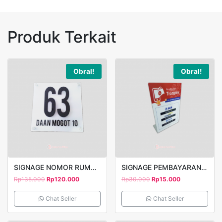
Produk Terkait
Obral!
Obral!
SIGNAGE NOMOR RUMAH TIMBUL 40X40CM
SIGNAGE PEMBAYARAN PRINTING UV A6
Rp
135.000
Rp
120.000
Rp
30.000
Rp
15.000
Chat Seller
Chat Seller