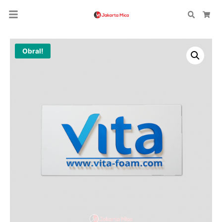
Search
Car
Obral!