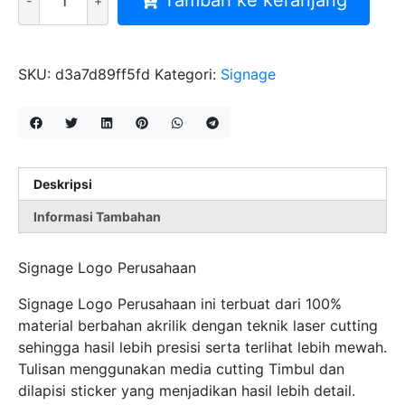
Tambah ke keranjang
SIGNAGE
LOGO
PERUSAHAAN
VITA
SKU:
d3a7d89ff5fd
Kategori:
Signage
CUTTING
TIMBIL
Deskripsi
Informasi Tambahan
Signage Logo Perusahaan
Signage Logo Perusahaan ini terbuat dari 100%
material berbahan akrilik dengan teknik laser cutting
sehingga hasil lebih presisi serta terlihat lebih mewah.
Tulisan menggunakan media cutting Timbul dan
dilapisi sticker yang menjadikan hasil lebih detail.