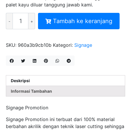
palet kayu diluar tanggung jawab kami.
Kuantitas
Tambah ke keranjang
SIGNAGE
PROMOTION
PRINT
UV
SKU:
960a3b9cb10b
Kategori:
Signage
UNIT
VALID
30X15CM
Deskripsi
Informasi Tambahan
Signage Promotion
Signage Promotion ini terbuat dari 100% material
berbahan akrilik dengan teknik laser cutting sehingga