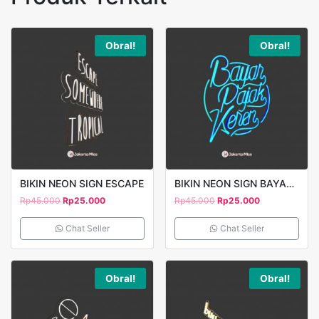
Obral!
Obral!
BIKIN NEON SIGN ESCAPE
BIKIN NEON SIGN BAYAR PAJAK
Rp
45.000
Rp
25.000
Rp
45.000
Rp
25.000
Chat Seller
Chat Seller
Obral!
Obral!