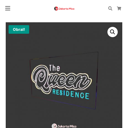
Search
Car
Obral!